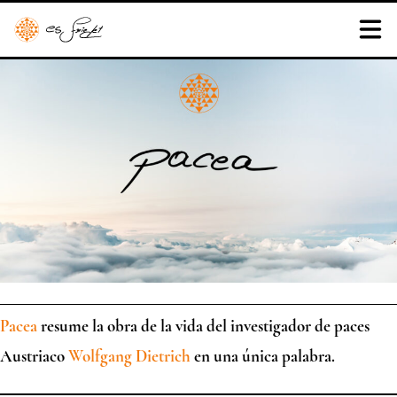
Pacea
resume la obra de la vida del investigador de paces
Austriaco
Wolfgang Dietric
h
en una única palabra.